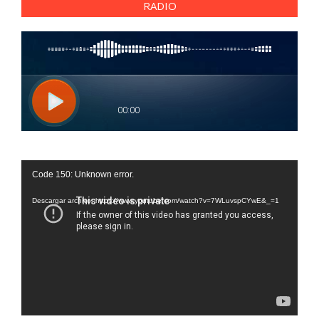
RADIO
Reproductor
Code 150: Unknown error.
de
vídeo
Descargar archivo: https://www.youtube.com/watch?v=7WLuvspCYwE&_=1