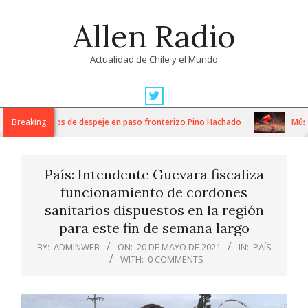
Skip
Allen Radio
to
content
Actualidad de Chile y el Mundo
Primary
Navigation
tensos trabajos de despeje en paso fronterizo Pino Hachado
Breaking
Música:
Menu
País: Intendente Guevara fiscaliza
funcionamiento de cordones
sanitarios dispuestos en la región
para este fin de semana largo
BY:
ADMINWEB
ON:
20 DE MAYO DE 2021
IN:
PAÍS
WITH:
0 COMMENTS