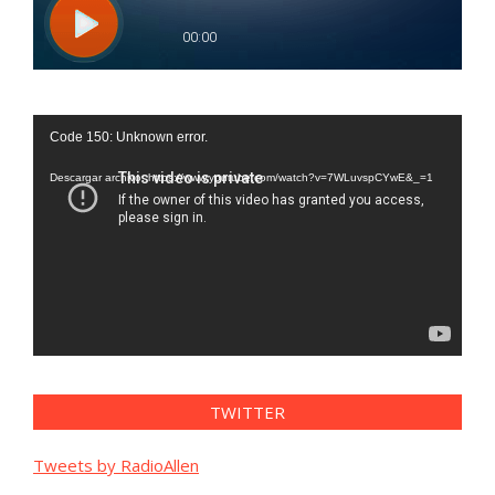
Reproductor
Code 150: Unknown error.
de
vídeo
Descargar archivo: https://www.youtube.com/watch?v=7WLuvspCYwE&_=1
TWITTER
Tweets by RadioAllen