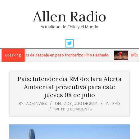
Skip
Allen Radio
to
content
Actualidad de Chile y el Mundo
Primary
Navigation
tensos trabajos de despeje en paso fronterizo Pino Hachado
Breaking
Música:
Menu
País: Intendencia RM declara Alerta
Ambiental preventiva para este
jueves 08 de julio
BY:
ADMINWEB
ON:
7 DE JULIO DE 2021
IN:
PAÍS
WITH:
0 COMMENTS