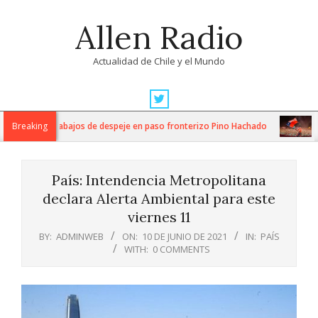
Skip
Allen Radio
to
content
Actualidad de Chile y el Mundo
Primary
Navigation
za intensos trabajos de despeje en paso fronterizo Pino Hachado
Breaking
Mú
Menu
País: Intendencia Metropolitana
declara Alerta Ambiental para este
viernes 11
BY:
ADMINWEB
ON:
10 DE JUNIO DE 2021
IN:
PAÍS
WITH:
0 COMMENTS