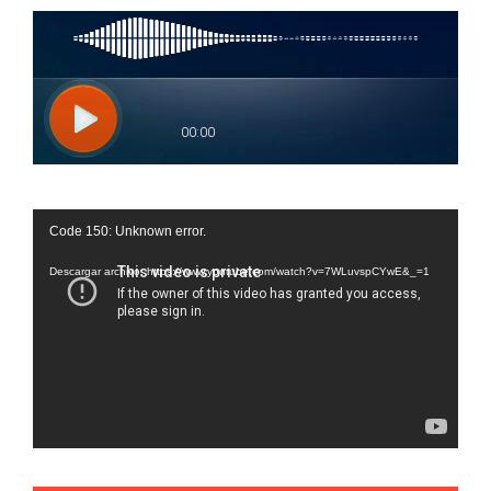
Reproductor
Code 150: Unknown error.
de
vídeo
Descargar archivo: https://www.youtube.com/watch?v=7WLuvspCYwE&_=1