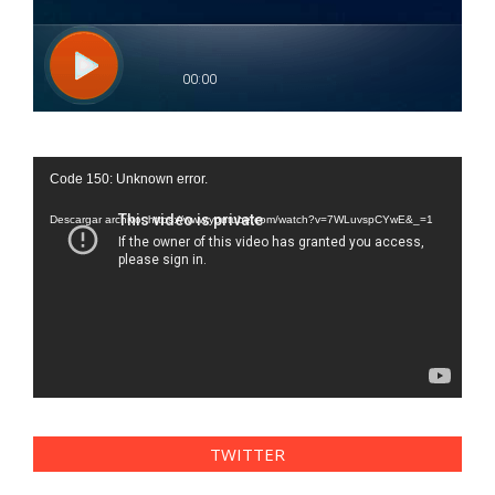
Reproductor
Code 150: Unknown error.
de
vídeo
Descargar archivo: https://www.youtube.com/watch?v=7WLuvspCYwE&_=1
TWITTER