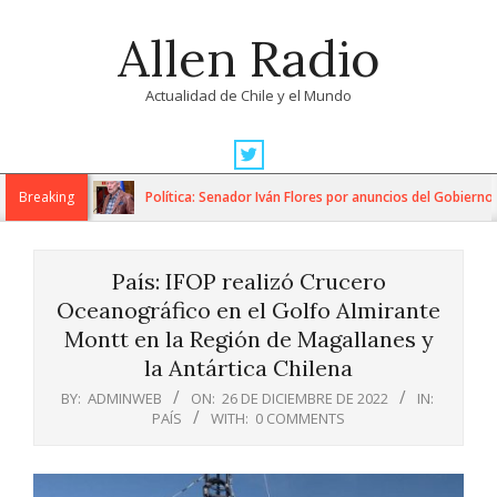
Skip
Allen Radio
to
content
Actualidad de Chile y el Mundo
Primary
Navigation
Breaking
Política: Senador Iván Flores por anuncios del Gobierno en
Menu
País: IFOP realizó Crucero
Oceanográfico en el Golfo Almirante
Montt en la Región de Magallanes y
la Antártica Chilena
BY:
ADMINWEB
ON:
26 DE DICIEMBRE DE 2022
IN:
PAÍS
WITH:
0 COMMENTS