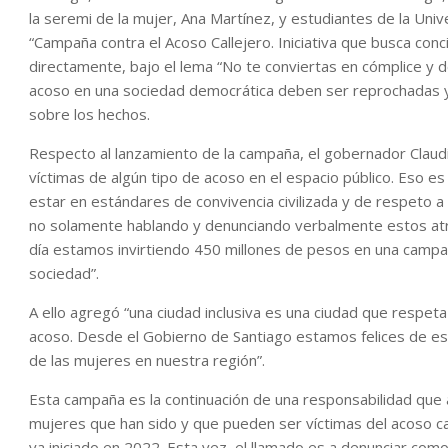
la seremi de la mujer, Ana Martínez, y estudiantes de la Uni
“Campaña contra el Acoso Callejero. Iniciativa que busca conci
directamente, bajo el lema “No te conviertas en cómplice y d
acoso en una sociedad democrática deben ser reprochadas y 
sobre los hechos.
Respecto al lanzamiento de la campaña, el gobernador Claud
víctimas de algún tipo de acoso en el espacio público. Eso e
estar en estándares de convivencia civilizada y de respeto
no solamente hablando y denunciando verbalmente estos atro
día estamos invirtiendo 450 millones de pesos en una campa
sociedad”.
A ello agregó “una ciudad inclusiva es una ciudad que respeta
acoso. Desde el Gobierno de Santiago estamos felices de esta
de las mujeres en nuestra región”.
Esta campaña es la continuación de una responsabilidad que 
mujeres que han sido y que pueden ser víctimas del acoso cal
ya iniciado en 2022. Esta vez, el llamado es a denunciar com