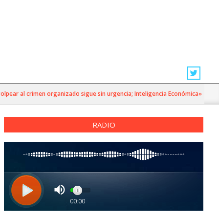
r al crimen organizado sigue sin urgencia; Inteligencia Económica»
RADIO