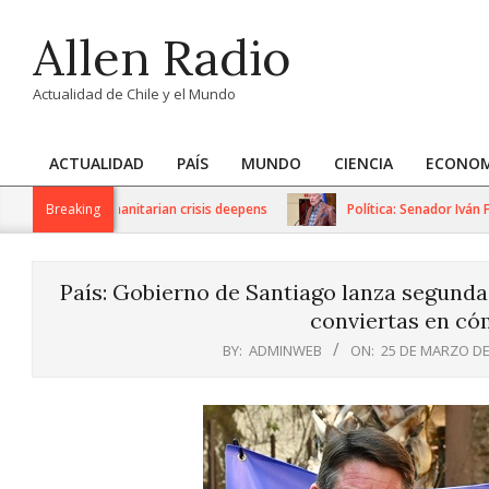
Skip
Allen Radio
to
content
Actualidad de Chile y el Mundo
ACTUALIDAD
PAÍS
MUNDO
CIENCIA
ECONOM
Primary
Navigation
ions as humanitarian crisis deepens
Breaking
Política: Senador Iván Flore
Menu
País: Gobierno de Santiago lanza segunda
conviertas en có
BY:
ADMINWEB
ON:
25 DE MARZO DE