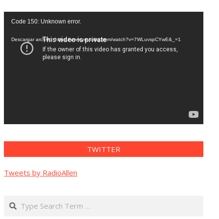
Reproductor
Code 150: Unknown error.
de
vídeo
Descargar archivo: https://www.youtube.com/watch?v=7WLuvspCYwE&_=1
TWITTER
Tweets by RadioAllen
Search