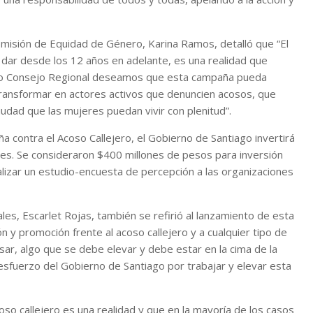
Comisión de Equidad de Género, Karina Ramos, detalló que “El
dar desde los 12 años en adelante, es una realidad que
omo Consejo Regional deseamos que esta campaña pueda
transformar en actores activos que denuncien acosos, que
dad que las mujeres puedan vivir con plenitud”.
 contra el Acoso Callejero, el Gobierno de Santiago invertirá
es. Se consideraron $400 millones de pesos para inversión
ealizar un estudio-encuesta de percepción a las organizaciones
les, Escarlet Rojas, también se refirió al lanzamiento de esta
 y promoción frente al acoso callejero y a cualquier tipo de
r, algo que se debe elevar y debe estar en la cima de la
esfuerzo del Gobierno de Santiago por trabajar y elevar esta
coso callejero es una realidad y que en la mayoría de los casos