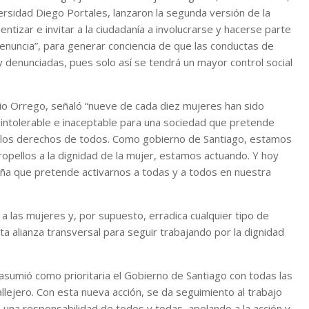
versidad Diego Portales, lanzaron la segunda versión de la
entizar e invitar a la ciudadanía a involucrarse y hacerse parte
enuncia”, para generar conciencia de que las conductas de
denunciadas, pues solo así se tendrá un mayor control social
io Orrego, señaló “nueve de cada diez mujeres han sido
s intolerable e inaceptable para una sociedad que pretende
 a los derechos de todos. Como gobierno de Santiago, estamos
pellos a la dignidad de la mujer, estamos actuando. Y hoy
ña que pretende activarnos a todas y a todos en nuestra
 a las mujeres y, por supuesto, erradica cualquier tipo de
 alianza transversal para seguir trabajando por la dignidad
asumió como prioritaria el Gobierno de Santiago con todas las
lejero. Con esta nueva acción, se da seguimiento al trabajo
o una responsabilidad de todos y todas, apelando a la acción y