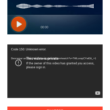
Reproductor
Code 150: Unknown error.
de
vídeo
Descargar archivo: https://www.youtube.com/watch?v=7WLuvspCYwE&_=1