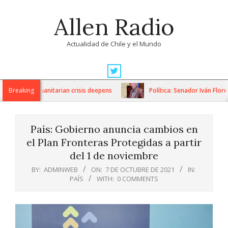
Skip
Allen Radio
to
content
Actualidad de Chile y el Mundo
Primary
Navigation
ons as humanitarian crisis deepens
Breaking
Política: Senador Iván Flores 
Menu
País: Gobierno anuncia cambios en
el Plan Fronteras Protegidas a partir
del 1 de noviembre
BY:
ADMINWEB
ON:
7 DE OCTUBRE DE 2021
IN:
PAÍS
WITH:
0 COMMENTS