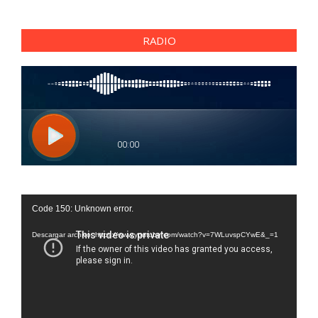
RADIO
Reproductor
Code 150: Unknown error.
de
vídeo
Descargar archivo: https://www.youtube.com/watch?v=7WLuvspCYwE&_=1