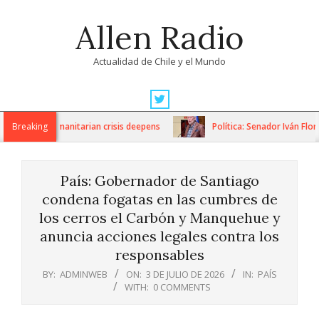
Skip
Allen Radio
to
content
Actualidad de Chile y el Mundo
Primary
Navigation
ions as humanitarian crisis deepens
Breaking
Política: Senador Iván Flores
Menu
País: Gobernador de Santiago
condena fogatas en las cumbres de
los cerros el Carbón y Manquehue y
anuncia acciones legales contra los
responsables
BY:
ADMINWEB
ON:
3 DE JULIO DE 2026
IN:
PAÍS
WITH:
0 COMMENTS