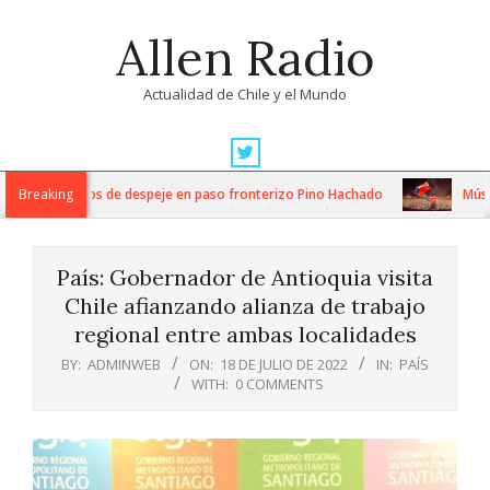
Skip
Allen Radio
to
content
Actualidad de Chile y el Mundo
Primary
Navigation
tensos trabajos de despeje en paso fronterizo Pino Hachado
Breaking
Música:
Menu
País: Gobernador de Antioquia visita
Chile afianzando alianza de trabajo
regional entre ambas localidades
BY:
ADMINWEB
ON:
18 DE JULIO DE 2022
IN:
PAÍS
WITH:
0 COMMENTS