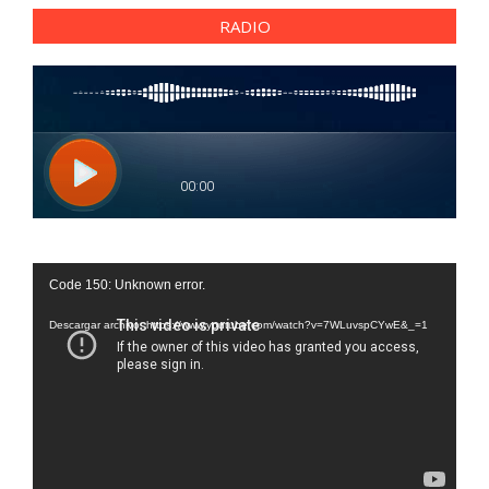
RADIO
Reproductor
Code 150: Unknown error.
de
vídeo
Descargar archivo: https://www.youtube.com/watch?v=7WLuvspCYwE&_=1