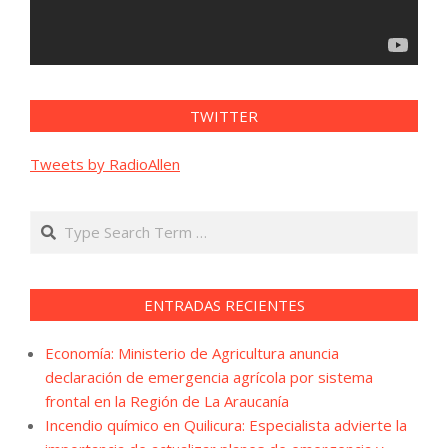
TWITTER
Tweets by RadioAllen
Search
ENTRADAS RECIENTES
Economía: Ministerio de Agricultura anuncia
declaración de emergencia agrícola por sistema
frontal en la Región de La Araucanía
Incendio químico en Quilicura: Especialista advierte la