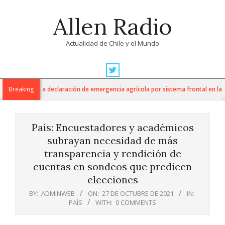
Skip
Allen Radio
to
content
Actualidad de Chile y el Mundo
Primary
Navigation
tura anuncia declaración de emergencia agrícola por sistema frontal en la Reg
Breaking
Menu
País: Encuestadores y académicos
subrayan necesidad de más
transparencia y rendición de
cuentas en sondeos que predicen
elecciones
BY:
ADMINWEB
ON:
27 DE OCTUBRE DE 2021
IN:
PAÍS
WITH:
0 COMMENTS