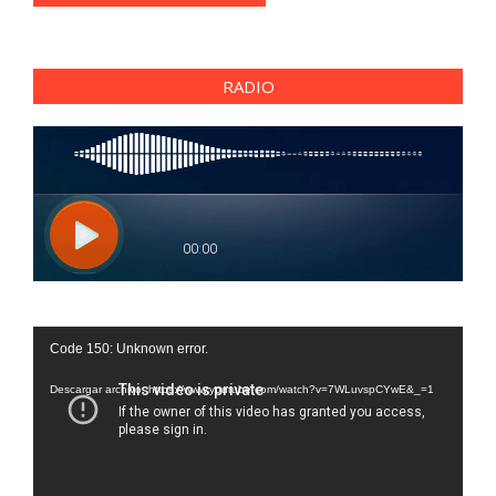
RADIO
Reproductor
Code 150: Unknown error.
de
vídeo
Descargar archivo: https://www.youtube.com/watch?v=7WLuvspCYwE&_=1