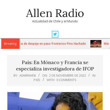
Skip
Allen Radio
to
content
Actualidad de Chile y el Mundo
Primary
Navigation
tensos trabajos de despeje en paso fronterizo Pino Hachado
Breaking
Música:
Menu
País: En Mónaco y Francia se
especializa investigadora de IFOP
BY:
ADMINWEB
ON:
2 DE NOVIEMBRE DE 2022
IN:
PAÍS
WITH:
0 COMMENTS