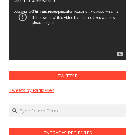
Code 150: Unknown error.
de
vídeo
Descargar archivo: https://www.youtube.com/watch?v=7WLuvspCYwE&_=1
TWITTER
Tweets by RadioAllen
Search
ENTRADAS RECIENTES