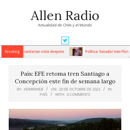
Skip
Allen Radio
to
content
Actualidad de Chile y el Mundo
Primary
Navigation
ons as humanitarian crisis deepens
Breaking
Política: Senador Iván Flores
Menu
País: EFE retoma tren Santiago a
Concepción este fin de semana largo
BY:
ADMINWEB
ON:
20 DE OCTUBRE DE 2022
IN:
PAÍS
WITH:
0 COMMENTS