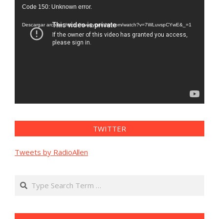
Reproductor
Code 150: Unknown error.
de
vídeo
Descargar archivo: https://www.youtube.com/watch?v=7WLuvspCYwE&_=1
TWITTER
Tweets by RadioAllen
Search