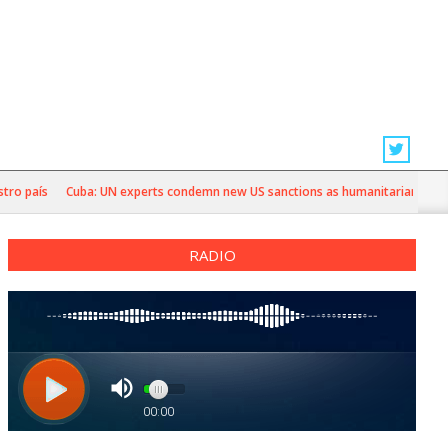
aís
Cuba: UN experts condemn new US sanctions as humanitarian crisis dee
RADIO