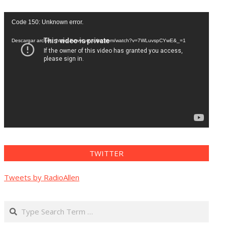
Reproductor
Code 150: Unknown error.
de
vídeo
Descargar archivo: https://www.youtube.com/watch?v=7WLuvspCYwE&_=1
TWITTER
Tweets by RadioAllen
Search