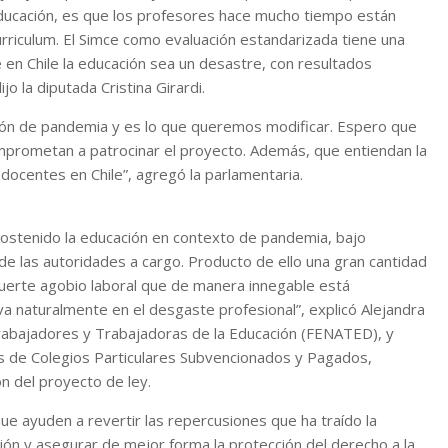
ducación, es que los profesores hace mucho tiempo están
rriculum. El Simce como evaluación estandarizada tiene una
 en Chile la educación sea un desastre, con resultados
o la diputada Cristina Girardi.
ión de pandemia y es lo que queremos modificar. Espero que
omprometan a patrocinar el proyecto. Además, que entiendan la
docentes en Chile”, agregó la parlamentaria.
ostenido la educación en contexto de pandemia, bajo
 de las autoridades a cargo. Producto de ello una gran cantidad
uerte agobio laboral que de manera innegable está
a naturalmente en el desgaste profesional”, explicó Alejandra
rabajadores y Trabajadoras de la Educación (FENATED), y
s de Colegios Particulares Subvencionados y Pagados,
ón del proyecto de ley.
e ayuden a revertir las repercusiones que ha traído la
ión y asegurar de mejor forma la protección del derecho a la