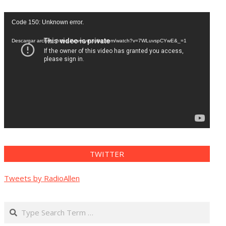
Reproductor
Code 150: Unknown error.
de
vídeo
Descargar archivo: https://www.youtube.com/watch?v=7WLuvspCYwE&_=1
TWITTER
Tweets by RadioAllen
Search