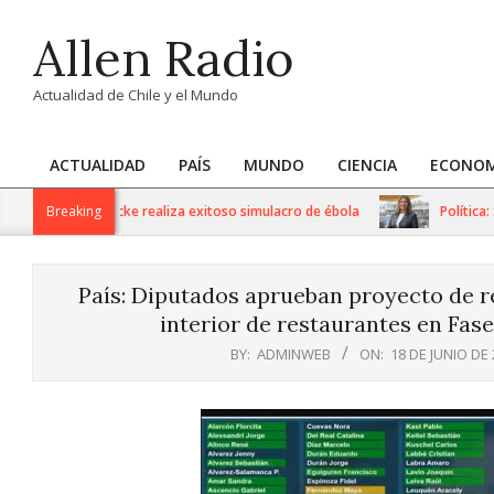
Skip
Allen Radio
to
content
Actualidad de Chile y el Mundo
ACTUALIDAD
PAÍS
MUNDO
CIENCIA
ECONOM
Primary
Navigation
Dr. Gustavo Fricke realiza exitoso simulacro de ébola
Breaking
Política: Ser
Menu
País: Diputados aprueban proyecto de r
interior de restaurantes en Fase 
BY:
ADMINWEB
ON:
18 DE JUNIO DE