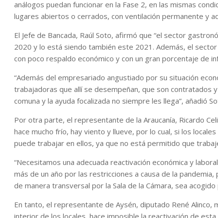
análogos puedan funcionar en la Fase 2, en las mismas condici
lugares abiertos o cerrados, con ventilación permanente y a
El Jefe de Bancada, Raúl Soto, afirmó que “el sector gastro
2020 y lo está siendo también este 2021. Además, el sector
con poco respaldo económico y con un gran porcentaje de inf
“Además del empresariado angustiado por su situación econó
trabajadoras que allí se desempeñan, que son contratados y
comuna y la ayuda focalizada no siempre les llega”, añadió 
Por otra parte, el representante de la Araucanía, Ricardo Ce
hace mucho frío, hay viento y llueve, por lo cual, si los loc
puede trabajar en ellos, ya que no está permitido que trabaj
“Necesitamos una adecuada reactivación económica y labora
más de un año por las restricciones a causa de la pandemia
de manera transversal por la Sala de la Cámara, sea acogido 
En tanto, el representante de Aysén, diputado René Alinco, m
interior de los locales, hace imposible la reactivación de est