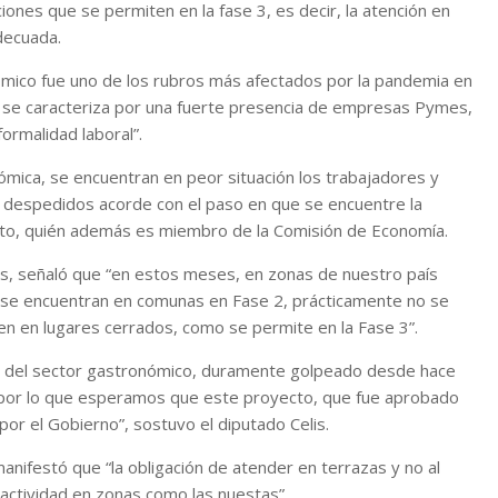
ones que se permiten en la fase 3, es decir, la atención en
decuada.
nómico fue uno de los rubros más afectados por la pandemia en
 se caracteriza por una fuerte presencia de empresas Pymes,
ormalidad laboral”.
mica, se encuentran en peor situación los trabajadores y
 despedidos acorde con el paso en que se encuentre la
Soto, quién además es miembro de la Comisión de Economía.
lis, señaló que “en estos meses, en zonas de nuestro país
ales se encuentran en comunas en Fase 2, prácticamente no se
en en lugares cerrados, como se permite en la Fase 3”.
l del sector gastronómico, duramente golpeado desde hace
, por lo que esperamos que este proyecto, que fue aprobado
por el Gobierno”, sostuvo el diputado Celis.
anifestó que “la obligación de atender en terrazas y no al
a actividad en zonas como las nuestas”.