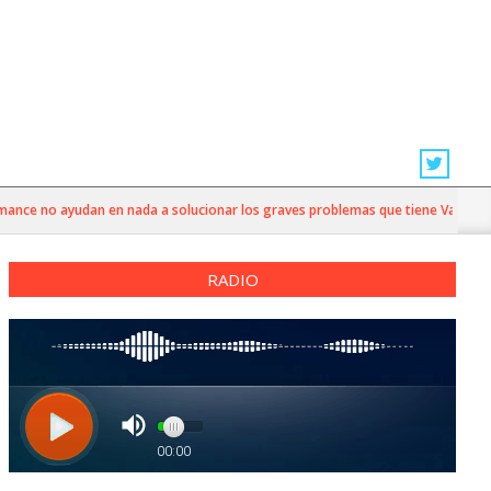
ce no ayudan en nada a solucionar los graves problemas que tiene Valparaíso”
RADIO