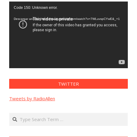
Reproductor
Code 150: Unknown error.
de
vídeo
Descargar archivo: https://www.youtube.com/watch?v=7WLuvspCYwE&_=1
TWITTER
Tweets by RadioAllen
Search