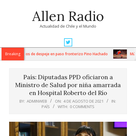
Skip
Allen Radio
to
content
Actualidad de Chile y el Mundo
Primary
Navigation
ntensos trabajos de despeje en paso fronterizo Pino Hachado
Breaking
Música
Menu
País: Diputadas PPD oficiaron a
Ministro de Salud por niña amarrada
en Hospital Roberto del Río
BY:
ADMINWEB
ON:
4 DE AGOSTO DE 2021
IN:
PAÍS
WITH:
0 COMMENTS