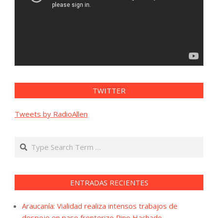
TWITTER
Tweets by RadioAllen
Search
ENTRADAS RECIENTES
Araucanía: Vialidad realiza intensos trabajos de
despeje en paso fronterizo Pino Hachado