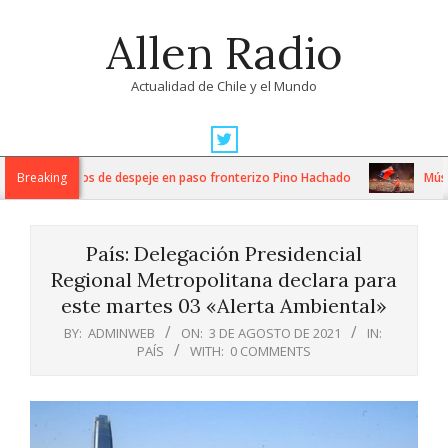
Skip
Allen Radio
to
content
Actualidad de Chile y el Mundo
Primary
Navigation
tensos trabajos de despeje en paso fronterizo Pino Hachado
Breaking
Música:
Menu
País: Delegación Presidencial
Regional Metropolitana declara para
este martes 03 «Alerta Ambiental»
BY:
ADMINWEB
ON:
3 DE AGOSTO DE 2021
IN:
PAÍS
WITH:
0 COMMENTS