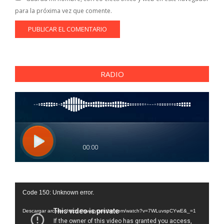
para la próxima vez que comente.
RADIO
Reproductor
Code 150: Unknown error.
de
vídeo
Descargar archivo: https://www.youtube.com/watch?v=7WLuvspCYwE&_=1