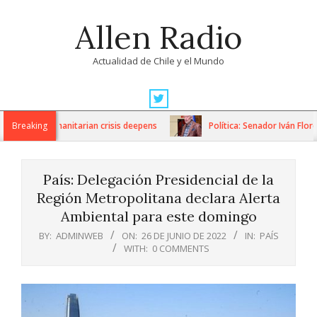
Skip
Allen Radio
to
content
Actualidad de Chile y el Mundo
Primary
Navigation
ons as humanitarian crisis deepens
Breaking
Política: Senador Iván Flores
Menu
País: Delegación Presidencial de la
Región Metropolitana declara Alerta
Ambiental para este domingo
BY:
ADMINWEB
ON:
26 DE JUNIO DE 2022
IN:
PAÍS
WITH:
0 COMMENTS