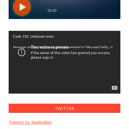
Reproductor
Code 150: Unknown error.
de
vídeo
Descargar archivo: https://www.youtube.com/watch?v=7WLuvspCYwE&_=1
TWITTER
Tweets by RadioAllen