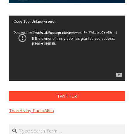
Reproductor
Code 150: Unknown error.
de
vídeo
Descargar archivo: https://www.youtube.com/watch?v=7WLuvspCYwE&_=1
TWITTER
Tweets by RadioAllen
Search