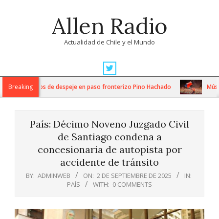
Skip
Allen Radio
to
content
Actualidad de Chile y el Mundo
Primary
Navigation
nsos trabajos de despeje en paso fronterizo Pino Hachado
Breaking
Música: C
Menu
País: Décimo Noveno Juzgado Civil
de Santiago condena a
concesionaria de autopista por
accidente de tránsito
BY:
ADMINWEB
ON:
2 DE SEPTIEMBRE DE 2025
IN:
PAÍS
WITH:
0 COMMENTS