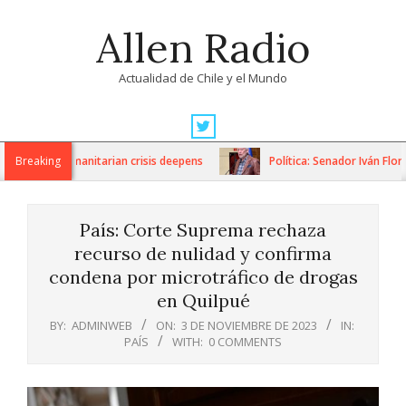
Skip
Allen Radio
to
content
Actualidad de Chile y el Mundo
Primary
Navigation
ons as humanitarian crisis deepens
Breaking
Política: Senador Iván Flores 
Menu
País: Corte Suprema rechaza
recurso de nulidad y confirma
condena por microtráfico de drogas
en Quilpué
BY:
ADMINWEB
ON:
3 DE NOVIEMBRE DE 2023
IN:
PAÍS
WITH:
0 COMMENTS