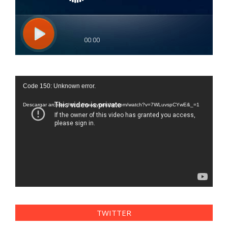
Reproductor
Code 150: Unknown error.
de
vídeo
Descargar archivo: https://www.youtube.com/watch?v=7WLuvspCYwE&_=1
TWITTER