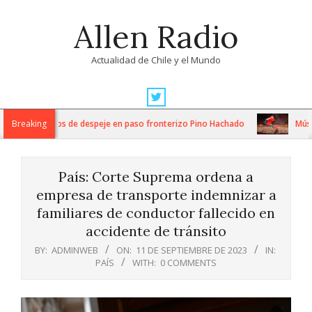
Skip
Allen Radio
to
content
Actualidad de Chile y el Mundo
Primary
Navigation
ntensos trabajos de despeje en paso fronterizo Pino Hachado
Breaking
Música:
Menu
País: Corte Suprema ordena a
empresa de transporte indemnizar a
familiares de conductor fallecido en
accidente de tránsito
BY:
ADMINWEB
ON:
11 DE SEPTIEMBRE DE 2023
IN:
PAÍS
WITH:
0 COMMENTS