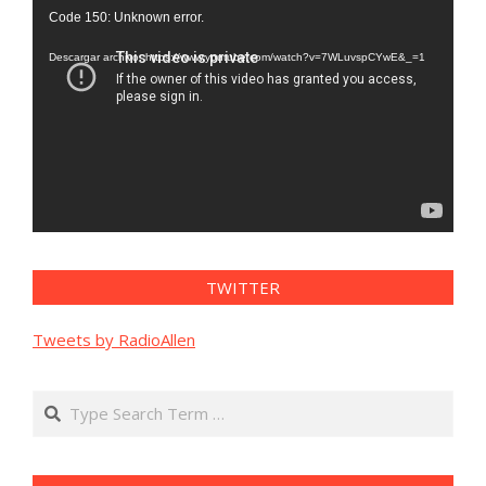
Reproductor
Code 150: Unknown error.
de
vídeo
Descargar archivo: https://www.youtube.com/watch?v=7WLuvspCYwE&_=1
TWITTER
Tweets by RadioAllen
Search