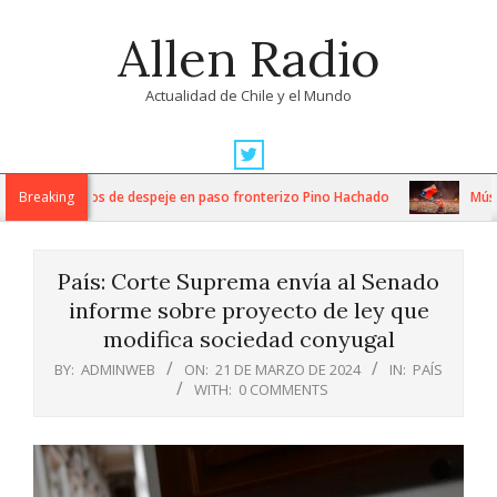
Skip
Allen Radio
to
content
Actualidad de Chile y el Mundo
Primary
Navigation
tensos trabajos de despeje en paso fronterizo Pino Hachado
Breaking
Música:
Menu
País: Corte Suprema envía al Senado
informe sobre proyecto de ley que
modifica sociedad conyugal
BY:
ADMINWEB
ON:
21 DE MARZO DE 2024
IN:
PAÍS
WITH:
0 COMMENTS