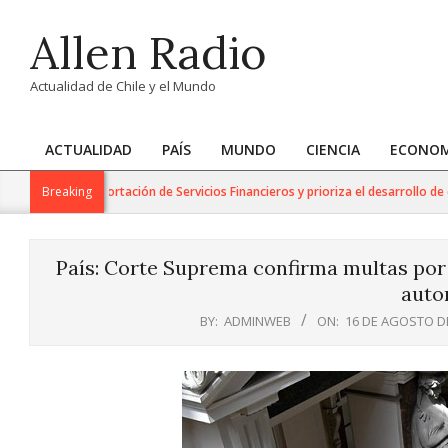
Skip
Allen Radio
to
content
Actualidad de Chile y el Mundo
ACTUALIDAD
PAÍS
MUNDO
CIENCIA
ECONOM
Primary
Navigation
para la Exportación de Servicios Financieros y prioriza el desarrollo de esta i
Breaking
Menu
País: Corte Suprema confirma multas por
auto
BY:
ADMINWEB
ON:
16 DE AGOSTO D