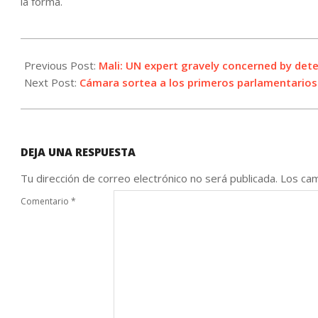
la forma.
2022-
08-
Previous Post:
Mali: UN expert gravely concerned by dete
16
Next Post:
Cámara sortea a los primeros parlamentarios 
DEJA UNA RESPUESTA
Tu dirección de correo electrónico no será publicada.
Los cam
Comentario
*