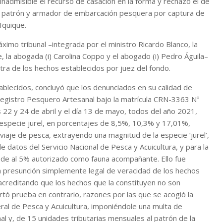
nadmisible el recurso de casación en la forma y rechazó el de
 a patrón y armador de embarcación pesquera por captura de
Iquique.
áximo tribunal –integrada por el ministro Ricardo Blanco, la
e, la abogada (i) Carolina Coppo y el abogado (i) Pedro Águila–
ntra de los hechos establecidos por juez del fondo.
tablecidos, concluyó que los denunciados en su calidad de
l Registro Pesquero Artesanal bajo la matrícula CRN-3363 Nº
 22 y 24 de abril y el día 13 de mayo, todos del año 2021,
especie jurel, en porcentajes de 8,5%, 10,3% y 17,01%,
iaje de pesca, extrayendo una magnitud de la especie ‘jurel’,
 de datos del Servicio Nacional de Pesca y Acuicultura, y para la
ede al 5% autorizado como fauna acompañante. Ello fue
a presunción simplemente legal de veracidad de los hechos
acreditando que los hechos que la constituyen no son
rtó prueba en contrario, razones por las que se acogió la
neral de Pesca y Acuicultura, imponiéndole una multa de
l y, de 15 unidades tributarias mensuales al patrón de la