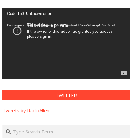
Reproductor
Code 150: Unknown error.
de
vídeo
Descargar archivo: https://www.youtube.com/watch?v=7WLuvspCYwE&_=1
TWITTER
Tweets by RadioAllen
Search