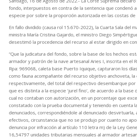
Santiago, 16 de Agosto de 2022.- La Corte Suprema declaró i
fondo, interpuestos en contra de la sentencia que condenó
especie por sobre la proporción autorizada en las costas de 
En fallo dividido (causa rol 15.670-2022), la Cuarta Sala del m
ministra María Cristina Gajardo, el ministro Diego Simpértigu
desestimó la procedencia del recurso al estar dirigido en co
“Que la judicatura del fondo, sobre la base de los hechos es
armador y patrón de la nave artesanal Aries I, inscrita en e
Rpa: 969068, caleta base Puerto Iquique, capturaron los días
como fauna acompañante del recurso objetivo anchoveta, la 
respectivamente, del total del respectivo desembarque por v
que es distinta a la especie ‘jurel fino’, de acuerdo a la base
cual no contaban con autorización, en un porcentaje que exc
constatado con la prueba documental y teniendo en cuenta l
denunciados, correspondiéndole al denunciado desvirtuarla, 
efectivos, circunstancia que no se produjo por cuanto no apo
denuncia por infracción al artículo 110 letra m) de la Ley Ge
16,54797 unidades tributarias mensuales al armador artesana