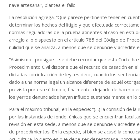
nave artesanal”, plantea el fallo.
La resolución agrega: “Que parece pertinente tener en cuenta
determinar los hechos del litigio y que efectuada correctame
normas reguladoras de la prueba atinentes al caso en estudio
arreglo a lo dispuesto en el artículo 785 del Código de Procedi
nulidad que se analiza, a menos que se denuncie y acredite e
“Asimismo –prosigue–, se debe recordar que esta Corte ha s
Procedimiento Civil dispone que el recurso de casación en el
dictadas con infracción de ley, es decir, cuando los sentenc
dado a una norma legal un alcance diferente de aquél otorgado
prevista por este último o, finalmente, dejando de hacerlo e
los yerros denunciados hayan influido sustancialmente en lo d
Para el máximo tribunal, en la especie: “(…) la comisión de la
por las instancias de fondo, únicas que se encuentran faculta
revisión en esta sede, a menos que se denuncie y acredite e
de procedimientos. En la especie, si bien se acusó la conculc
Acuicultura, lo cierto es que debe ser desestimada, porque el