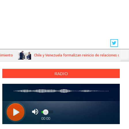
to
Chile y Venezuela formalizan reinicio de relaciones consulares
RADIO