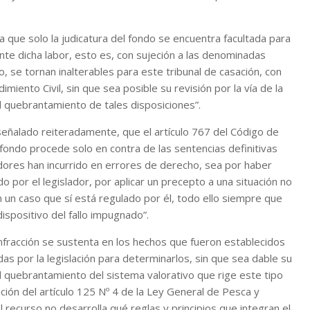
 que solo la judicatura del fondo se encuentra facultada para
nte dicha labor, esto es, con sujeción a las denominadas
, se tornan inalterables para este tribunal de casación, con
miento Civil, sin que sea posible su revisión por la vía de la
l quebrantamiento de tales disposiciones”.
eñalado reiteradamente, que el artículo 767 del Código de
 fondo procede solo en contra de las sentencias definitivas
iadores han incurrido en errores de derecho, sea por haber
 por el legislador, por aplicar un precepto a una situación no
n un caso que sí está regulado por él, todo ello siempre que
ispositivo del fallo impugnado”.
 infracción se sustenta en los hechos que fueron establecidos
das por la legislación para determinarlos, sin que sea dable su
l quebrantamiento del sistema valorativo que rige este tipo
ación del artículo 125 Nº 4 de la Ley General de Pesca y
 recurso no desarrolla qué reglas y principios que integran el