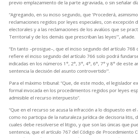
previo emplazamiento de la parte agraviada, o sin señalar día 
“Agregando, en su inciso segundo, que ‘Procederá, asimismo, 
reclamaciones regidos por leyes especiales, con excepción de 
electorales y a las reclamaciones de los avalúos que se pra
Territorial y de los demás que prescriban las leyes’”, añade.
“En tanto –prosigue–, que el inciso segundo del artículo 768
refiere el inciso segundo del artículo 766 solo podrá fundars
indicadas en los números 1°, 2°, 3°, 4°, 6°, 7° y 8° de este 
sentencia la decisión del asunto controvertido’”.
Para el máximo tribunal: “Que, de este modo, el legislador e
formal invocada en los procedimientos regidos por leyes espec
admisible el recurso interpuesto”.
“Que en el recurso se acusa la infracción a lo dispuesto en e
como no participa de la naturaleza jurídica de decisoria litis
cuales debe resolverse el litigio, y que son las únicas que pu
sentencia, que el artículo 767 del Código de Procedimiento C