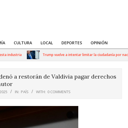
ÍA
CULTURA
LOCAL
DEPORTES
OPINIÓN
industria
Trump vuelve a intentar limitar la ciudadanía por nacimie
denó a restorán de Valdivia pagar derechos
autor
 2025
IN:
PAÍS
WITH:
0 COMMENTS