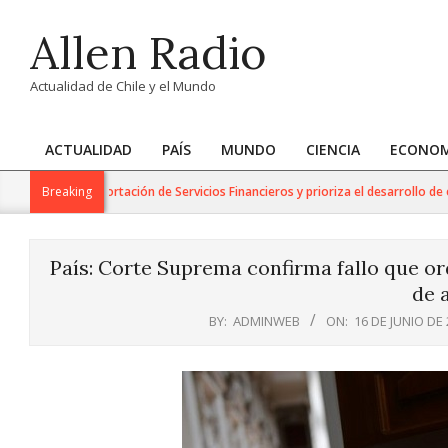
Skip
Allen Radio
to
content
Actualidad de Chile y el Mundo
ACTUALIDAD
PAÍS
MUNDO
CIENCIA
ECONOM
Primary
Navigation
 para la Exportación de Servicios Financieros y prioriza el desarrollo de esta 
Breaking
Menu
País: Corte Suprema confirma fallo que or
de 
BY:
ADMINWEB
ON:
16 DE JUNIO DE