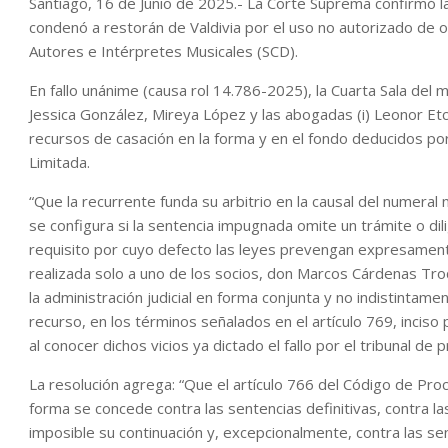
Santiago, 16 de Junio de 2025.- La Corte Suprema confirmó 
condenó a restorán de Valdivia por el uso no autorizado de o
Autores e Intérpretes Musicales (SCD).
En fallo unánime (causa rol 14.786-2025), la Cuarta Sala del
Jessica González, Mireya López y las abogadas (i) Leonor Et
recursos de casación en la forma y en el fondo deducidos po
Limitada.
“Que la recurrente funda su arbitrio en la causal del numeral
se configura si la sentencia impugnada omite un trámite o dili
requisito por cuyo defecto las leyes prevengan expresamente
realizada solo a uno de los socios, don Marcos Cárdenas Troq
la administración judicial en forma conjunta y no indistinta
recurso, en los términos señalados en el artículo 769, inciso
al conocer dichos vicios ya dictado el fallo por el tribunal de pr
La resolución agrega: “Que el artículo 766 del Código de Proc
forma se concede contra las sentencias definitivas, contra la
imposible su continuación y, excepcionalmente, contra las sen