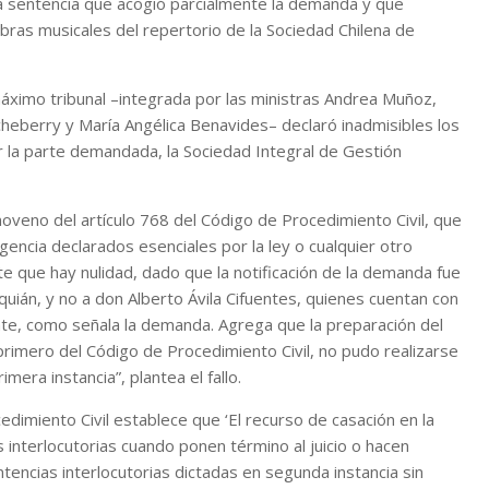
la sentencia que acogió parcialmente la demanda y que
bras musicales del repertorio de la Sociedad Chilena de
 máximo tribunal –integrada por las ministras Andrea Muñoz,
cheberry y María Angélica Benavides– declaró inadmisibles los
r la parte demandada, la Sociedad Integral de Gestión
 noveno del artículo 768 del Código de Procedimiento Civil, que
gencia declarados esenciales por la ley o cualquier otro
 que hay nulidad, dado que la notificación de la demanda fue
uián, y no a don Alberto Ávila Cifuentes, quienes cuentan con
mente, como señala la demanda. Agrega que la preparación del
 primero del Código de Procedimiento Civil, no pudo realizarse
imera instancia”, plantea el fallo.
edimiento Civil establece que ‘El recurso de casación en la
s interlocutorias cuando ponen término al juicio o hacen
tencias interlocutorias dictadas en segunda instancia sin