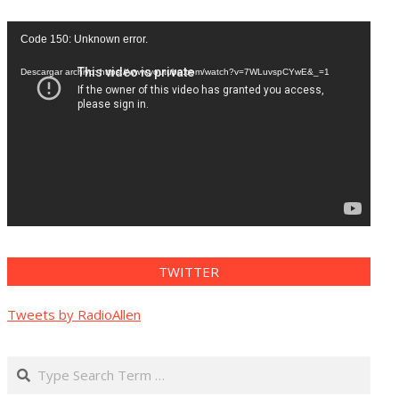
Reproductor
Code 150: Unknown error.
de
vídeo
Descargar archivo: https://www.youtube.com/watch?v=7WLuvspCYwE&_=1
TWITTER
Tweets by RadioAllen
Search