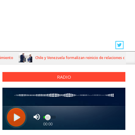
nto
Chile y Venezuela formalizan reinicio de relaciones consulares
RADIO