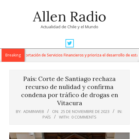
Skip
Allen Radio
to
content
Actualidad de Chile y el Mundo
Primary
Navigation
a la Exportación de Servicios Financieros y prioriza el desarrollo de esta indu
Breaking
Menu
País: Corte de Santiago rechaza
recurso de nulidad y confirma
condena por tráfico de drogas en
Vitacura
BY:
ADMINWEB
ON:
25 DE NOVIEMBRE DE 2023
IN:
PAÍS
WITH:
0 COMMENTS