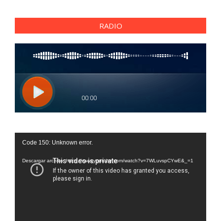
RADIO
Reproductor
Code 150: Unknown error.
de
vídeo
Descargar archivo: https://www.youtube.com/watch?v=7WLuvspCYwE&_=1