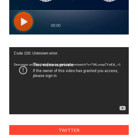
Reproductor
Code 150: Unknown error.
de
vídeo
Descargar archivo: https://www.youtube.com/watch?v=7WLuvspCYwE&_=1
TWITTER