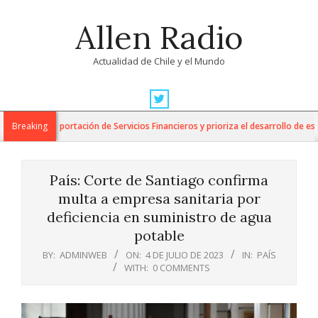
Skip
Allen Radio
to
content
Actualidad de Chile y el Mundo
Primary
Navigation
para la Exportación de Servicios Financieros y prioriza el desarrollo de esta i
Breaking
Menu
País: Corte de Santiago confirma
multa a empresa sanitaria por
deficiencia en suministro de agua
potable
BY:
ADMINWEB
ON:
4 DE JULIO DE 2023
IN:
PAÍS
WITH:
0 COMMENTS