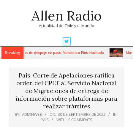
Skip
Allen Radio
to
content
Actualidad de Chile y el Mundo
Primary
Navigation
tensos trabajos de despeje en paso fronterizo Pino Hachado
Breaking
Música:
Menu
País: Corte de Apelaciones ratifica
orden del CPLT al Servicio Nacional
de Migraciones de entrega de
información sobre plataformas para
realizar trámites
BY:
ADMINWEB
ON:
30 DE SEPTIEMBRE DE 2022
IN:
PAÍS
WITH:
0 COMMENTS