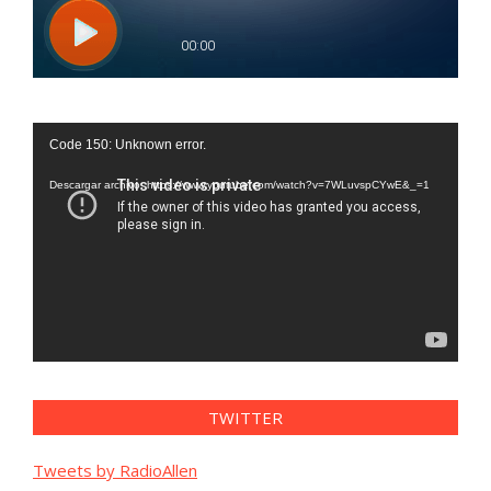
Reproductor
Code 150: Unknown error.
de
vídeo
Descargar archivo: https://www.youtube.com/watch?v=7WLuvspCYwE&_=1
TWITTER
Tweets by RadioAllen