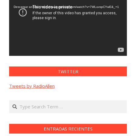
de
vídeo
Descargar archivo: https://www.youtube.com/watch?v=7WLuvspCYwE&_=1
TWITTER
Tweets by RadioAllen
Search
ENTRADAS RECIENTES