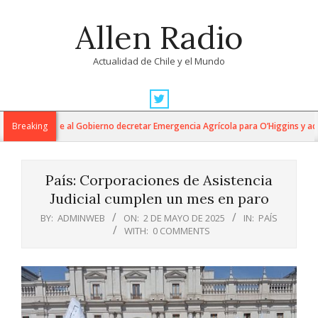
Skip
Allen Radio
to
content
Actualidad de Chile y el Mundo
Primary
Navigation
ucumides exige al Gobierno decretar Emergencia Agrícola para O’Higgins y adv
Breaking
Menu
País: Corporaciones de Asistencia
Judicial cumplen un mes en paro
BY:
ADMINWEB
ON:
2 DE MAYO DE 2025
IN:
PAÍS
WITH:
0 COMMENTS