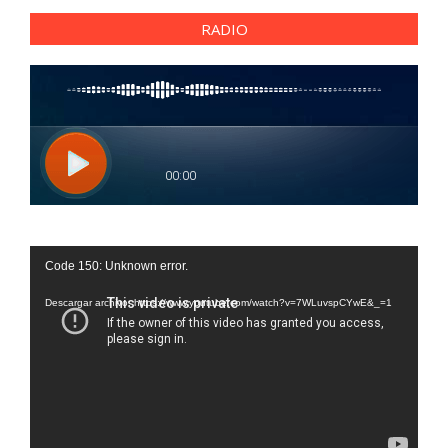
RADIO
Reproductor
Code 150: Unknown error.
de
vídeo
Descargar archivo: https://www.youtube.com/watch?v=7WLuvspCYwE&_=1