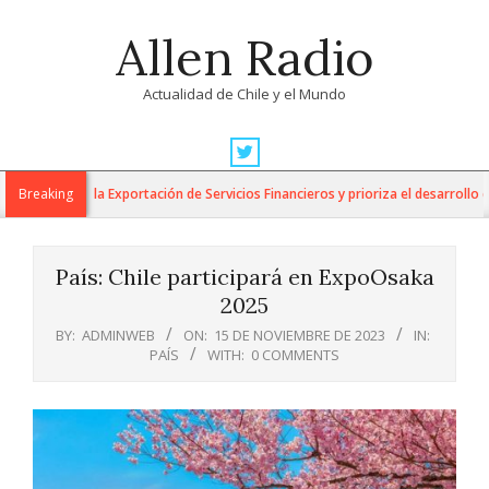
Skip
Allen Radio
to
content
Actualidad de Chile y el Mundo
Primary
Navigation
abajo para la Exportación de Servicios Financieros y prioriza el desarrollo de 
Breaking
Menu
País: Chile participará en ExpoOsaka
2025
BY:
ADMINWEB
ON:
15 DE NOVIEMBRE DE 2023
IN:
PAÍS
WITH:
0 COMMENTS