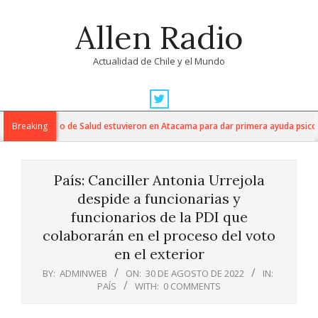
Skip
Allen Radio
to
content
Actualidad de Chile y el Mundo
Primary
Navigation
s del Servicio de Salud estuvieron en Atacama para dar primera ayuda psicológ
Breaking
Menu
País: Canciller Antonia Urrejola
despide a funcionarias y
funcionarios de la PDI que
colaborarán en el proceso del voto
en el exterior
BY:
ADMINWEB
ON:
30 DE AGOSTO DE 2022
IN:
PAÍS
WITH:
0 COMMENTS