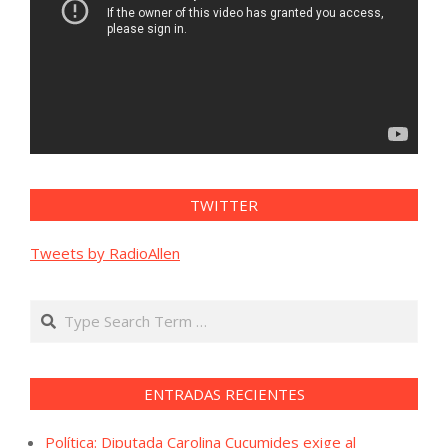
TWITTER
Tweets by RadioAllen
Search
ENTRADAS RECIENTES
Política: Diputada Carolina Cucumides exige al