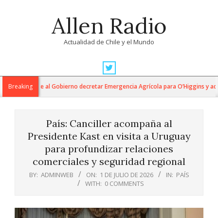
Skip
Allen Radio
to
content
Actualidad de Chile y el Mundo
Primary
Navigation
cumides exige al Gobierno decretar Emergencia Agrícola para O’Higgins y advi
Breaking
Menu
País: Canciller acompaña al
Presidente Kast en visita a Uruguay
para profundizar relaciones
comerciales y seguridad regional
BY:
ADMINWEB
ON:
1 DE JULIO DE 2026
IN:
PAÍS
WITH:
0 COMMENTS