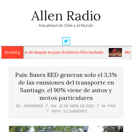
Skip
Allen Radio
to
content
Actualidad de Chile y el Mundo
Primary
Navigation
tensos trabajos de despeje en paso fronterizo Pino Hachado
Breaking
Música: 
Menu
País: Buses RED generan solo el 3,3%
de las emisiones del transporte en
Santiago, el 90% viene de autos y
motos particulares
BY:
ADMINWEB
ON:
22 DE ABRIL DE 2025
IN:
PAÍS
WITH:
0 COMMENTS