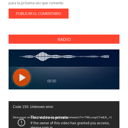
para la próxima vez que comente.
RADIO
Reproductor
Code 150: Unknown error.
de
vídeo
Descargar archivo: https://www.youtube.com/watch?v=7WLuvspCYwE&_=1