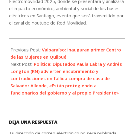
Electromovilidad 2025, donde se presentará y analizará
el impacto económico, ambiental y social de los buses
eléctricos en Santiago, evento que será transmitido por
el canal de Youtube de Red Movilidad.
2025-
04-
Previous Post:
Valparaíso: Inauguran primer Centro
22
de las Mujeres en Quilpué
Next Post:
Política: Diputados Paula Labra y Andrés
Longton (RN) advierten encubrimiento y
contradicciones en fallida compra de casa de
Salvador Allende, «Están protegiendo a
funcionarios del gobierno y al propio Presidente»
DEJA UNA RESPUESTA
Tu dirección de correo electrónico no será publicada.