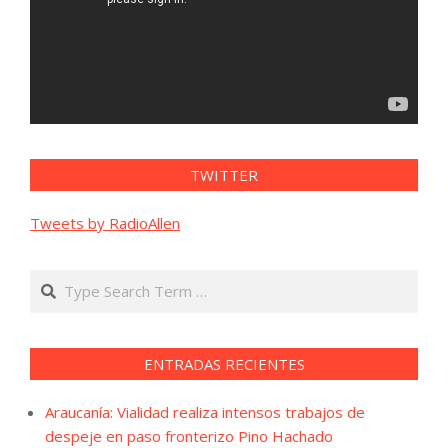
TWITTER
Tweets by RadioAllen
Search
ENTRADAS RECIENTES
Araucanía: Vialidad realiza intensos trabajos de
despeje en paso fronterizo Pino Hachado