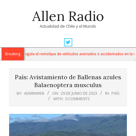
Skip
Allen Radio
to
content
Actualidad de Chile y el Mundo
Primary
Navigation
ento que regula el remolque de vehículos averiados o accidentados en la vía p
Breaking
Menu
País: Avistamiento de Ballenas azules
Balaenoptera musculus
BY:
ADMINWEB
ON:
29 DE JUNIO DE 2023
IN:
PAÍS
WITH:
0 COMMENTS