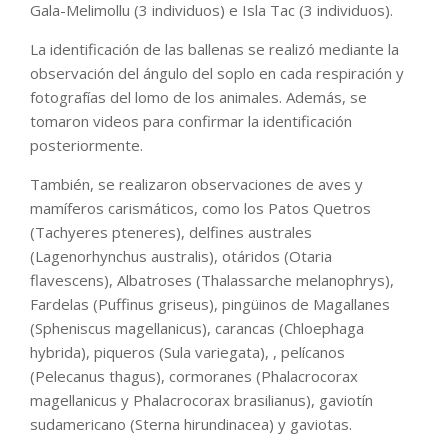
Gala-Melimollu (3 individuos) e Isla Tac (3 individuos).
La identificación de las ballenas se realizó mediante la
observación del ángulo del soplo en cada respiración y
fotografías del lomo de los animales. Además, se
tomaron videos para confirmar la identificación
posteriormente.
También, se realizaron observaciones de aves y
mamíferos carismáticos, como los Patos Quetros
(Tachyeres pteneres), delfines australes
(Lagenorhynchus australis), otáridos (Otaria
flavescens), Albatroses (Thalassarche melanophrys),
Fardelas (Puffinus griseus), pingüinos de Magallanes
(Spheniscus magellanicus), carancas (Chloephaga
hybrida), piqueros (Sula variegata), , pelícanos
(Pelecanus thagus), cormoranes (Phalacrocorax
magellanicus y Phalacrocorax brasilianus), gaviotín
sudamericano (Sterna hirundinacea) y gaviotas.