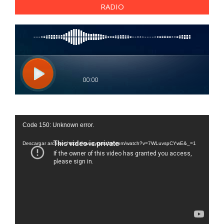
RADIO
Reproductor
Code 150: Unknown error.
de
vídeo
Descargar archivo: https://www.youtube.com/watch?v=7WLuvspCYwE&_=1