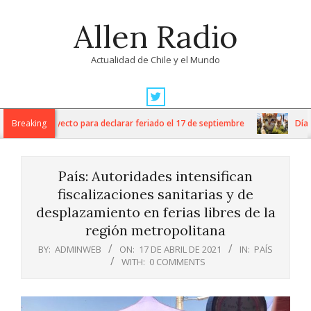
Skip
Allen Radio
to
content
Actualidad de Chile y el Mundo
Primary
Navigation
 ingresa proyecto para declarar feriado el 17 de septiembre
Breaking
Día Int
Menu
País: Autoridades intensifican
fiscalizaciones sanitarias y de
desplazamiento en ferias libres de la
región metropolitana
BY:
ADMINWEB
ON:
17 DE ABRIL DE 2021
IN:
PAÍS
WITH:
0 COMMENTS