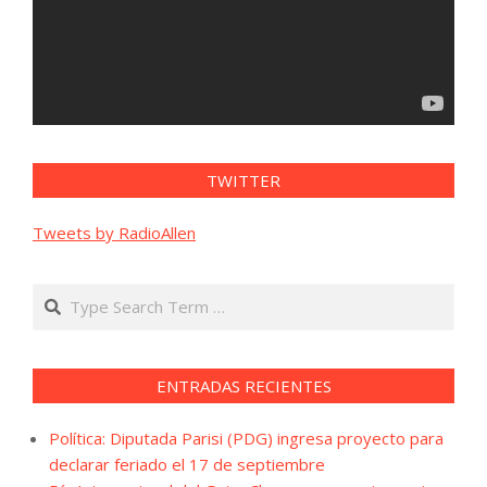
TWITTER
Tweets by RadioAllen
Search
ENTRADAS RECIENTES
Política: Diputada Parisi (PDG) ingresa proyecto para
declarar feriado el 17 de septiembre