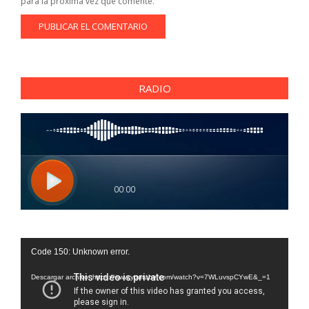
para la próxima vez que comente.
RADIO
Reproductor
Code 150: Unknown error.
de
vídeo
Descargar archivo: https://www.youtube.com/watch?v=7WLuvspCYwE&_=1