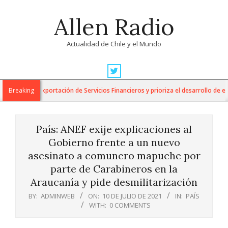
Skip
Allen Radio
to
content
Actualidad de Chile y el Mundo
Primary
Navigation
 para la Exportación de Servicios Financieros y prioriza el desarrollo de esta 
Breaking
Menu
País: ANEF exije explicaciones al
Gobierno frente a un nuevo
asesinato a comunero mapuche por
parte de Carabineros en la
Araucanía y pide desmilitarización
BY:
ADMINWEB
ON:
10 DE JULIO DE 2021
IN:
PAÍS
WITH:
0 COMMENTS