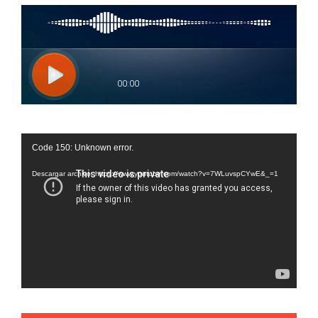
Reproductor
Code 150: Unknown error.
de
vídeo
Descargar archivo: https://www.youtube.com/watch?v=7WLuvspCYwE&_=1