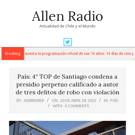
Skip
Allen Radio
to
content
Actualidad de Chile y el Mundo
Primary
Navigation
 Pescado presenta la programación oficial de sus 15 años: 15 días de cine y expe
Breaking
Menu
País: 4° TOP de Santiago condena a
presidio perpetuo calificado a autor
de tres delitos de robo con violación
BY:
ADMINWEB
ON:
20 DE ABRIL DE 2023
IN:
PAÍS
WITH:
0 COMMENTS