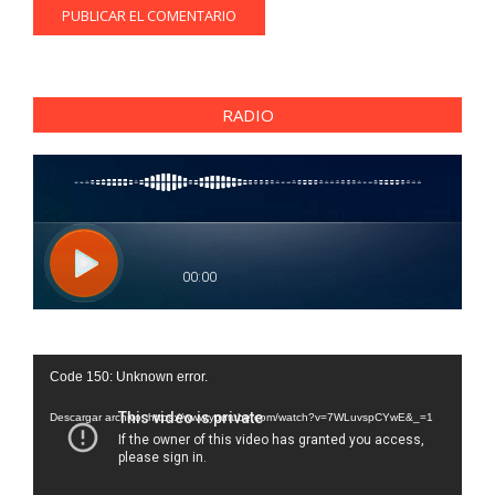
RADIO
Reproductor
Code 150: Unknown error.
de
vídeo
Descargar archivo: https://www.youtube.com/watch?v=7WLuvspCYwE&_=1