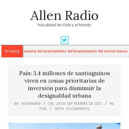
Skip
Allen Radio
to
content
Actualidad de Chile y el Mundo
Primary
Navigation
cuestiona ausencia del levantamiento del levantamiento del secreto bancario e
Breaking
Menu
País: 3,4 millones de santiaguinos
viven en zonas prioritarias de
inversión para disminuir la
desigualdad urbana
BY:
ADMINWEB
ON:
24 DE SEPTIEMBRE DE 2021
IN:
PAÍS
WITH:
0 COMMENTS