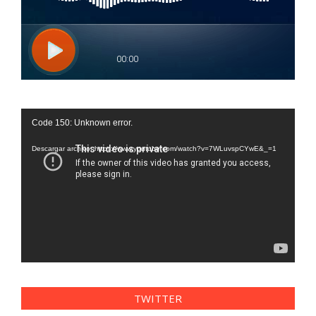
Reproductor
Code 150: Unknown error.
de
vídeo
Descargar archivo: https://www.youtube.com/watch?v=7WLuvspCYwE&_=1
TWITTER