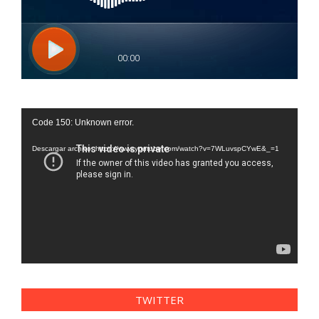
Reproductor
Code 150: Unknown error.
de
vídeo
Descargar archivo: https://www.youtube.com/watch?v=7WLuvspCYwE&_=1
TWITTER