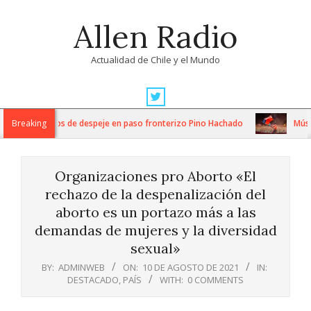
Skip
Allen Radio
to
content
Actualidad de Chile y el Mundo
Primary
Navigation
tensos trabajos de despeje en paso fronterizo Pino Hachado
Breaking
Música:
Menu
Organizaciones pro Aborto «El
rechazo de la despenalización del
aborto es un portazo más a las
demandas de mujeres y la diversidad
sexual»
BY:
ADMINWEB
ON:
10 DE AGOSTO DE 2021
IN:
DESTACADO
,
PAÍS
WITH:
0 COMMENTS