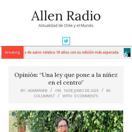
Skip
Allen Radio
to
content
Actualidad de Chile y el Mundo
Primary
Navigation
iesta del vino de autor celebra 10 años con su edición más esperada
Breaking
Menu
Opinión: “Una ley que pone a la niñez
en el centro”
BY:
ADMINWEB
ON:
19 DE JUNIO DE 2025
IN:
COLUMNIST
WITH:
0 COMMENTS