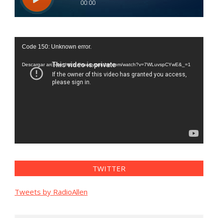
Reproductor
Code 150: Unknown error.
de
vídeo
Descargar archivo: https://www.youtube.com/watch?v=7WLuvspCYwE&_=1
TWITTER
Tweets by RadioAllen