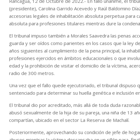
Rancagua, 12 de Octubre de 2022.- En fallo unánime, el trib
(presidente), Carolina Garrido Acevedo y Raúl Baldomino Día
accesorias legales de inhabilitación absoluta perpetua para car
absoluta para profesiones titulares mientras dure la condena
El tribunal impuso también a Morales Saavedra las penas acce
guarda y ser oídos como parientes en los casos que la ley desi
años siguientes al cumplimiento de la pena principal, la inhab
profesiones ejercidos en ámbitos educacionales o que involu
edad y la prohibición de visitar el domicilio de la víctima, acer
radio de 300 metros.
Una vez que el fallo quede ejecutoriado, el tribunal dispuso
sentenciado para determinar su huella genética e inclusión e
El tribunal dio por acreditado, más allá de toda duda razona
abusó sexualmente de la hija de su pareja, una niña de 13 año
compartían, ubicado en el sector La Reserva de Machalí.
Posteriormente, aprovechando su condición de jefe de hogar,
abusos mientras la víctima descansaba en un sillón para, fin