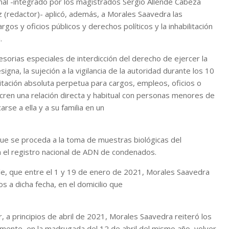
unal -integrado por los magistrados Sergio Allende Cabeza
z (redactor)- aplicó, además, a Morales Saavedra las
gos y oficios públicos y derechos políticos y la inhabilitación
.
sorias especiales de interdicción del derecho de ejercer la
gna, la sujeción a la vigilancia de la autoridad durante los 10
ilitación absoluta perpetua para cargos, empleos, oficios o
cren una relación directa y habitual con personas menores de
carse a ella y a su familia en un
 que se proceda a la toma de muestras biológicas del
n el registro nacional de ADN de condenados.
ble, que entre el 1 y 19 de enero de 2021, Morales Saavedra
s a dicha fecha, en el domicilio que
 a principios de abril de 2021, Morales Saavedra reiteró los
almente, en la madrugada del 12 de abril del mismo año, volver