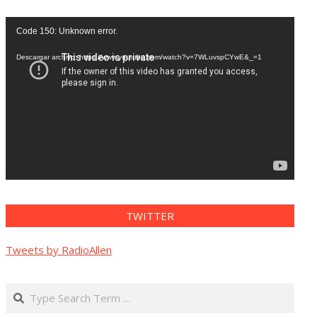
Reproductor
Code 150: Unknown error.
de
vídeo
Descargar archivo: https://www.youtube.com/watch?v=7WLuvspCYwE&_=1
TWITTER
Tweets by RadioAllen
Search