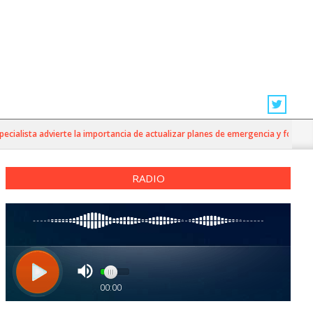
alista advierte la importancia de actualizar planes de emergencia y fortalecer l
RADIO