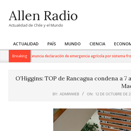
Skip
Allen Radio
to
content
Actualidad de Chile y el Mundo
ACTUALIDAD
PAÍS
MUNDO
CIENCIA
ECONOM
Primary
Navigation
e Agricultura anuncia declaración de emergencia agrícola por sistema frontal 
Breaking
Menu
O’Higgins: TOP de Rancagua condena a 7 a
Mac
BY:
ADMINWEB
ON:
12 DE OCTUBRE DE 2