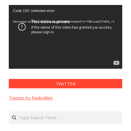
Reproductor
Code 150: Unknown error.
de
vídeo
Descargar archivo: https://www.youtube.com/watch?v=7WLuvspCYwE&_=1
TWITTER
Tweets by RadioAllen
Search