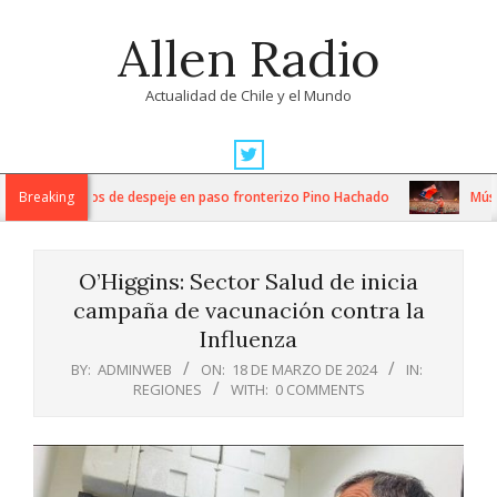
Skip
Allen Radio
to
content
Actualidad de Chile y el Mundo
Primary
Navigation
tensos trabajos de despeje en paso fronterizo Pino Hachado
Breaking
Música: 
Menu
O’Higgins: Sector Salud de inicia
campaña de vacunación contra la
Influenza
BY:
ADMINWEB
ON:
18 DE MARZO DE 2024
IN:
REGIONES
WITH:
0 COMMENTS