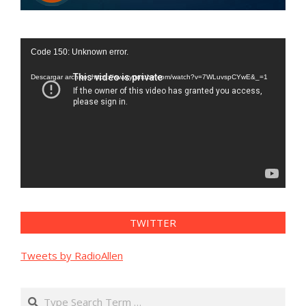
Reproductor
Code 150: Unknown error.
de
vídeo
Descargar archivo: https://www.youtube.com/watch?v=7WLuvspCYwE&_=1
TWITTER
Tweets by RadioAllen
Search