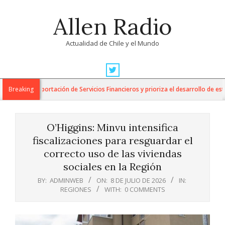
Skip
Allen Radio
to
content
Actualidad de Chile y el Mundo
Primary
Navigation
para la Exportación de Servicios Financieros y prioriza el desarrollo de esta i
Breaking
Menu
O’Higgins: Minvu intensifica
fiscalizaciones para resguardar el
correcto uso de las viviendas
sociales en la Región
BY:
ADMINWEB
ON:
8 DE JULIO DE 2026
IN:
REGIONES
WITH:
0 COMMENTS