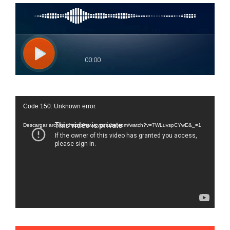
Reproductor
Code 150: Unknown error.
de
vídeo
Descargar archivo: https://www.youtube.com/watch?v=7WLuvspCYwE&_=1