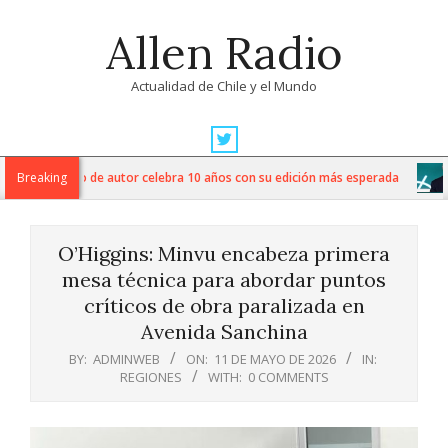
Skip
Allen Radio
to
content
Actualidad de Chile y el Mundo
Primary
Navigation
esta del vino de autor celebra 10 años con su edición más esperada
Breaking
Menu
O’Higgins: Minvu encabeza primera
mesa técnica para abordar puntos
críticos de obra paralizada en
Avenida Sanchina
BY:
ADMINWEB
ON:
11 DE MAYO DE 2026
IN:
REGIONES
WITH:
0 COMMENTS