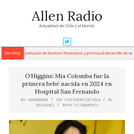
Skip
Allen Radio
to
content
Actualidad de Chile y el Mundo
Primary
Navigation
para la Exportación de Servicios Financieros y prioriza el desarrollo de esta i
Breaking
Menu
O’Higgins: Mía Colomba fue la
primera bebé nacida en 2024 en
Hospital San Fernando
BY:
ADMINWEB
ON:
3 DE ENERO DE 2024
IN:
REGIONES
WITH:
0 COMMENTS