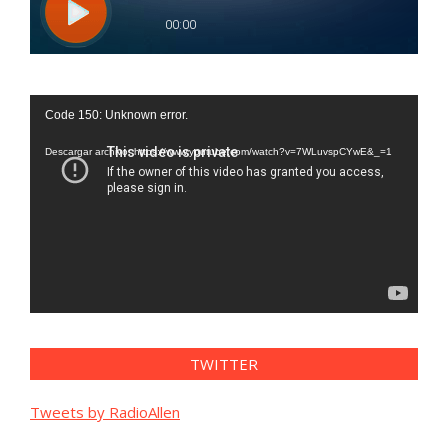
Reproductor
Code 150: Unknown error.
de
vídeo
Descargar archivo: https://www.youtube.com/watch?v=7WLuvspCYwE&_=1
TWITTER
Tweets by RadioAllen