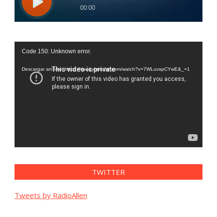
Reproductor
Code 150: Unknown error.
de
vídeo
Descargar archivo: https://www.youtube.com/watch?v=7WLuvspCYwE&_=1
TWITTER
Tweets by RadioAllen