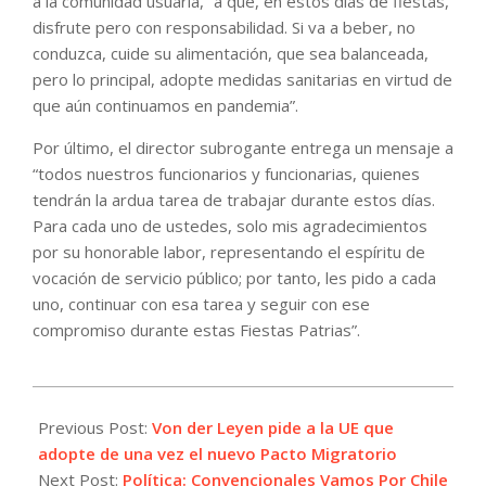
a la comunidad usuaria, “a que, en estos días de fiestas,
disfrute pero con responsabilidad. Si va a beber, no
conduzca, cuide su alimentación, que sea balanceada,
pero lo principal, adopte medidas sanitarias en virtud de
que aún continuamos en pandemia”.
Por último, el director subrogante entrega un mensaje a
“todos nuestros funcionarios y funcionarias, quienes
tendrán la ardua tarea de trabajar durante estos días.
Para cada uno de ustedes, solo mis agradecimientos
por su honorable labor, representando el espíritu de
vocación de servicio público; por tanto, les pido a cada
uno, continuar con esa tarea y seguir con ese
compromiso durante estas Fiestas Patrias”.
2021-
09-
Previous Post:
Von der Leyen pide a la UE que
15
adopte de una vez el nuevo Pacto Migratorio
Next Post:
Política: Convencionales Vamos Por Chile