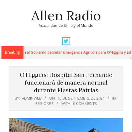
Skip
Allen Radio
to
content
Actualidad de Chile y el Mundo
Primary
Navigation
cumides exige al Gobierno decretar Emergencia Agrícola para O’Higgins y advi
Breaking
Menu
O’Higgins: Hospital San Fernando
funcionará de manera normal
durante Fiestas Patrias
BY:
ADMINWEB
ON:
15 DE SEPTIEMBRE DE 2021
IN:
REGIONES
WITH:
0 COMMENTS