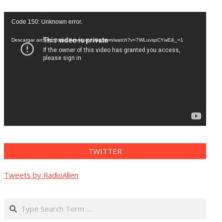
Reproductor
Code 150: Unknown error.
de
vídeo
Descargar archivo: https://www.youtube.com/watch?v=7WLuvspCYwE&_=1
TWITTER
Tweets by RadioAllen
Search