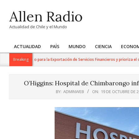
Skip
Allen Radio
to
content
Actualidad de Chile y el Mundo
ACTUALIDAD
PAÍS
MUNDO
CIENCIA
ECONOM
Primary
Navigation
upo de Trabajo para la Exportación de Servicios Financieros y prioriza el desar
Breaking
Menu
O’Higgins: Hospital de Chimbarongo inf
BY:
ADMINWEB
ON:
19 DE OCTUBRE DE 2