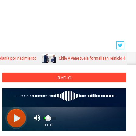
ía por nacimiento
Chile y Venezuela formalizan reinicio de relacion
RADIO