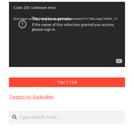
Reproductor
Code 150: Unknown error.
de
vídeo
Descargar archivo: https://www.youtube.com/watch?v=7WLuvspCYwE&_=1
TWITTER
Tweets by RadioAllen
Search