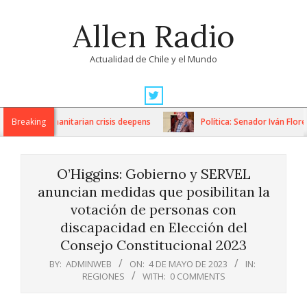
Skip
Allen Radio
to
content
Actualidad de Chile y el Mundo
Primary
Navigation
ns as humanitarian crisis deepens
Breaking
Política: Senador Iván Flores p
Menu
O’Higgins: Gobierno y SERVEL
anuncian medidas que posibilitan la
votación de personas con
discapacidad en Elección del
Consejo Constitucional 2023
BY:
ADMINWEB
ON:
4 DE MAYO DE 2023
IN:
REGIONES
WITH:
0 COMMENTS