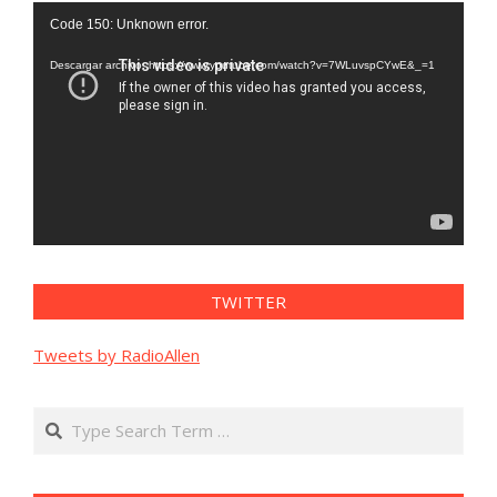
Reproductor
Code 150: Unknown error.
de
vídeo
Descargar archivo: https://www.youtube.com/watch?v=7WLuvspCYwE&_=1
TWITTER
Tweets by RadioAllen
Search