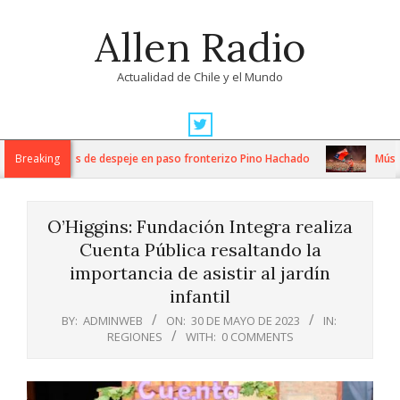
Skip
Allen Radio
to
content
Actualidad de Chile y el Mundo
Primary
Navigation
ensos trabajos de despeje en paso fronterizo Pino Hachado
Breaking
Música: 
Menu
O’Higgins: Fundación Integra realiza
Cuenta Pública resaltando la
importancia de asistir al jardín
infantil
BY:
ADMINWEB
ON:
30 DE MAYO DE 2023
IN:
REGIONES
WITH:
0 COMMENTS