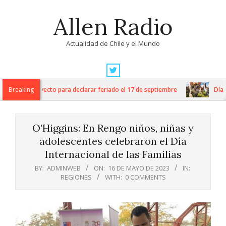
Skip
Allen Radio
to
content
Actualidad de Chile y el Mundo
Primary
Navigation
 ingresa proyecto para declarar feriado el 17 de septiembre
Breaking
Día Int
Menu
O’Higgins: En Rengo niños, niñas y
adolescentes celebraron el Día
Internacional de las Familias
BY:
ADMINWEB
ON:
16 DE MAYO DE 2023
IN:
REGIONES
WITH:
0 COMMENTS