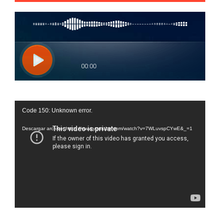
Reproductor
Code 150: Unknown error.
de
vídeo
Descargar archivo: https://www.youtube.com/watch?v=7WLuvspCYwE&_=1