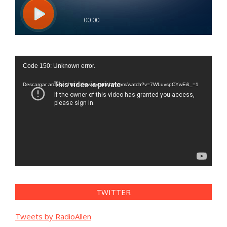
Reproductor
Code 150: Unknown error.
de
vídeo
Descargar archivo: https://www.youtube.com/watch?v=7WLuvspCYwE&_=1
TWITTER
Tweets by RadioAllen