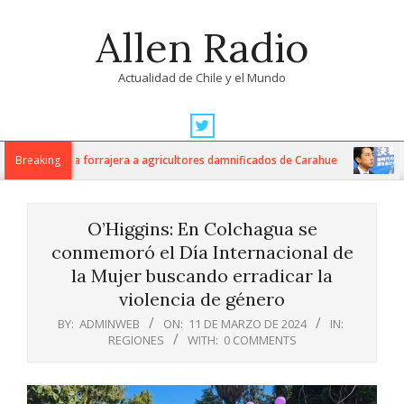
Skip
Allen Radio
to
content
Actualidad de Chile y el Mundo
Primary
Navigation
los de avena forrajera a agricultores damnificados de Carahue
Breaking
Jap
Menu
O’Higgins: En Colchagua se
conmemoró el Día Internacional de
la Mujer buscando erradicar la
violencia de género
BY:
ADMINWEB
ON:
11 DE MARZO DE 2024
IN:
REGIONES
WITH:
0 COMMENTS