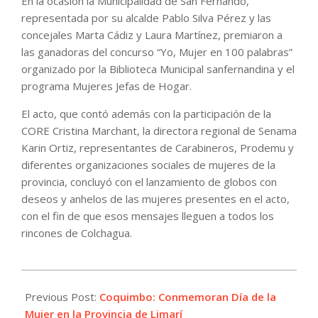
En la ocasión la Municipalidad de San Fernando,
representada por su alcalde Pablo Silva Pérez y las
concejales Marta Cádiz y Laura Martínez, premiaron a
las ganadoras del concurso “Yo, Mujer en 100 palabras”
organizado por la Biblioteca Municipal sanfernandina y el
programa Mujeres Jefas de Hogar.
El acto, que contó además con la participación de la
CORE Cristina Marchant, la directora regional de Senama
Karin Ortiz, representantes de Carabineros, Prodemu y
diferentes organizaciones sociales de mujeres de la
provincia, concluyó con el lanzamiento de globos con
deseos y anhelos de las mujeres presentes en el acto,
con el fin de que esos mensajes lleguen a todos los
rincones de Colchagua.
2024-
03-
Previous Post:
Coquimbo: Conmemoran Día de la
11
Mujer en la Provincia de Limarí