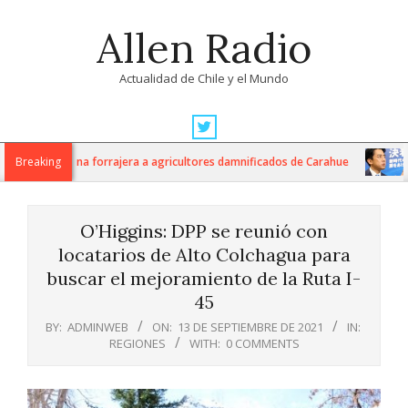
Skip
Allen Radio
to
content
Actualidad de Chile y el Mundo
Primary
Navigation
kilos de avena forrajera a agricultores damnificados de Carahue
Breaking
Ja
Menu
O’Higgins: DPP se reunió con
locatarios de Alto Colchagua para
buscar el mejoramiento de la Ruta I-
45
BY:
ADMINWEB
ON:
13 DE SEPTIEMBRE DE 2021
IN:
REGIONES
WITH:
0 COMMENTS