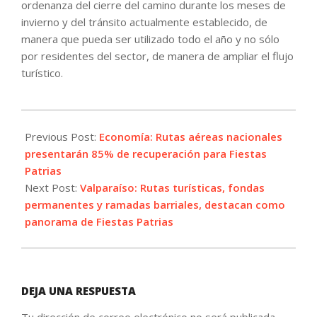
ordenanza del cierre del camino durante los meses de
invierno y del tránsito actualmente establecido, de
manera que pueda ser utilizado todo el año y no sólo
por residentes del sector, de manera de ampliar el flujo
turístico.
2021-
09-
Previous Post:
Economía: Rutas aéreas nacionales
13
presentarán 85% de recuperación para Fiestas
Patrias
Next Post:
Valparaíso: Rutas turísticas, fondas
permanentes y ramadas barriales, destacan como
panorama de Fiestas Patrias
DEJA UNA RESPUESTA
Tu dirección de correo electrónico no será publicada.