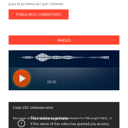
para la próxima vez que comente.
RADIO
Reproductor
Code 150: Unknown error.
de
vídeo
Descargar archivo: https://www.youtube.com/watch?v=7WLuvspCYwE&_=1