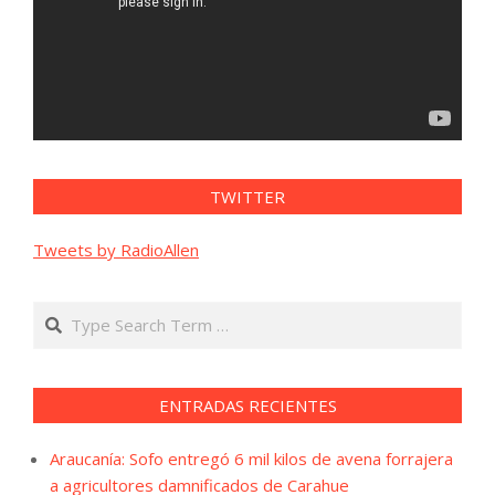
TWITTER
Tweets by RadioAllen
Search
ENTRADAS RECIENTES
Araucanía: Sofo entregó 6 mil kilos de avena forrajera
a agricultores damnificados de Carahue