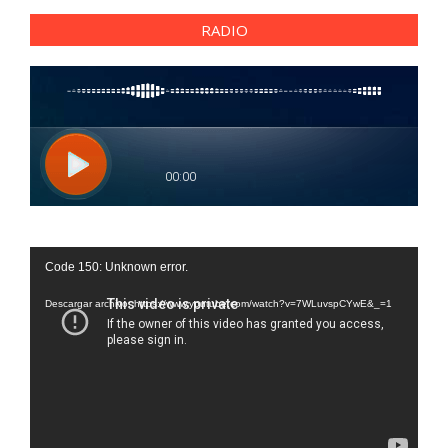
RADIO
Reproductor
Code 150: Unknown error.
de
vídeo
Descargar archivo: https://www.youtube.com/watch?v=7WLuvspCYwE&_=1