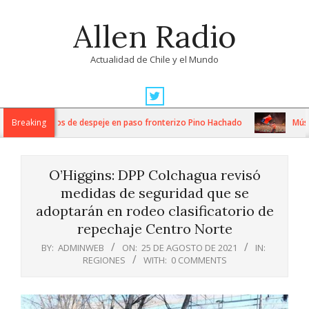
Skip
Allen Radio
to
content
Actualidad de Chile y el Mundo
Primary
Navigation
tensos trabajos de despeje en paso fronterizo Pino Hachado
Breaking
Música:
Menu
O’Higgins: DPP Colchagua revisó
medidas de seguridad que se
adoptarán en rodeo clasificatorio de
repechaje Centro Norte
BY:
ADMINWEB
ON:
25 DE AGOSTO DE 2021
IN:
REGIONES
WITH:
0 COMMENTS